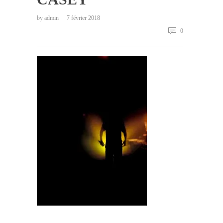
by
admin
7 février 2018
0