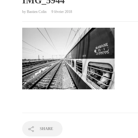
IMG_5944
by
Bastien Colin
9 février 2018
SHARE